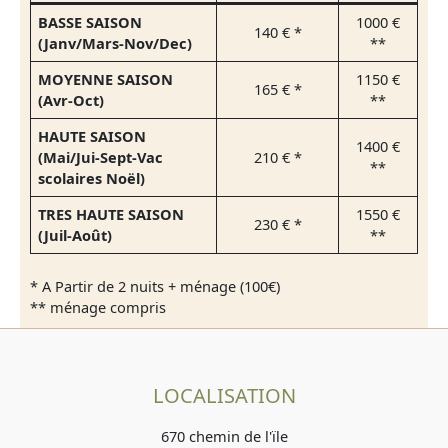
BASSE SAISON
1000 €
140 € *
(Janv/Mars-Nov/Dec)
**
MOYENNE SAISON
1150 €
165 € *
(Avr-Oct)
**
HAUTE SAISON
1400 €
(Mai/Jui-Sept-Vac
210 € *
**
scolaires Noël)
TRES HAUTE SAISON
1550 €
230 € *
(Juil-Août)
**
* A Partir de 2 nuits + ménage (100€)
** ménage compris
LOCALISATION
670 chemin de l'ïle