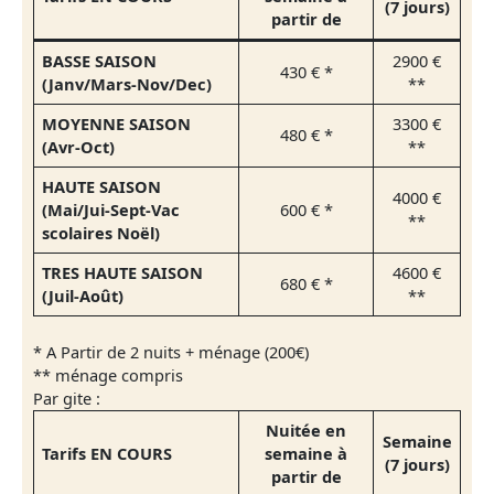
(7 jours)
partir de
BASSE SAISON
2900 €
430 € *
(Janv/Mars-Nov/Dec)
**
MOYENNE SAISON
3300 €
480 € *
(Avr-Oct)
**
HAUTE SAISON
4000 €
(Mai/Jui-Sept-Vac
600 € *
**
scolaires Noël)
TRES HAUTE SAISON
4600 €
680 € *
(Juil-Août)
**
* A Partir de 2 nuits + ménage (200€)
** ménage compris
Par gite :
Nuitée en
Semaine
Tarifs EN COURS
semaine à
(7 jours)
partir de