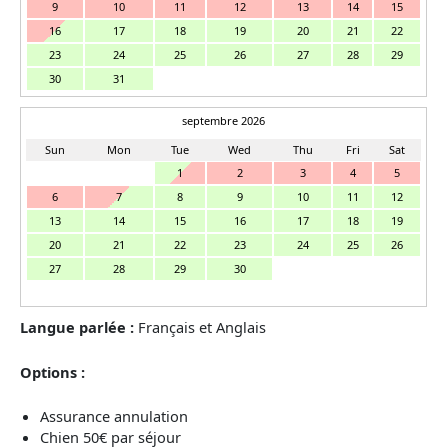
9
10
11
12
13
14
15
16
17
18
19
20
21
22
23
24
25
26
27
28
29
30
31
septembre 2026
Sun
Mon
Tue
Wed
Thu
Fri
Sat
1
2
3
4
5
6
7
8
9
10
11
12
13
14
15
16
17
18
19
20
21
22
23
24
25
26
27
28
29
30
Langue parlée :
Français et Anglais
Options :
Assurance annulation
Chien 50€ par séjour