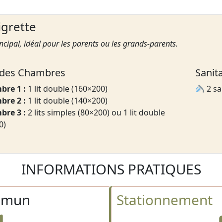
igrette
incipal, idéal pour les parents ou les grands-parents.
 des Chambres
Sanit
re 1 :
1 lit double (160×200)
2 sa
re 2 :
1 lit double (140×200)
re 3 :
2 lits simples (80×200) ou 1 lit double
0)
INFORMATIONS PRATIQUES
mmun
Stationnement