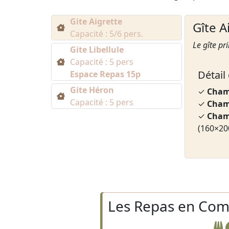
Gite Aigrette
Gîte A
Capacité : 5/6 pers.
Le gîte pr
Gite Libellule
Capacité : 5 pers
Détail
Espace Repas 15p
Gite Héron
✓
Chamb
Capacité : 5 pers
✓
Chamb
✓
Chamb
(160×20
Les Repas en Co