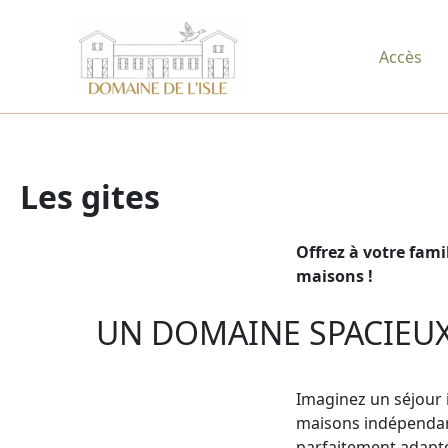
Aller
au
Accès
contenu
Les gites
Offrez à votre fam
maisons !
UN DOMAINE SPACIEUX
Imaginez un séjour 
maisons indépendant
parfaitement adapté