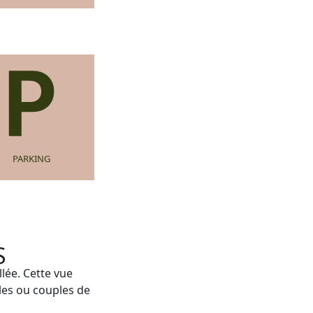
PARKING
S
llée. Cette vue
les ou couples de